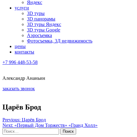
Яндекс
услуги
3D туры
3D панорамы
3D туры Яндекс
3D туры Google
Аэросъемка
Фотосъемка, 3Д недвижимость
цены
контакты
+7 996 448-53-58
Александр Ананьин
заказать звонок
Царёв Брод
Навигация
Previous:
Царёв Брод
Next:
«Первый Дом Торжеств» «Гранд Холл»
по
Найти: